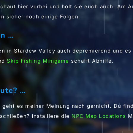
chaut hier vorbei und holt sie euch auch. Am A
n sicher noch einige Folgen.
en …
en in Stardew Valley auch depremierend und es b
Mod
Skip Fishing Minigame
schafft Abhilfe.
eute? …
 geht es meiner Meinung nach garnicht. Du find
chließen? Installiere die
NPC Map Locations
M